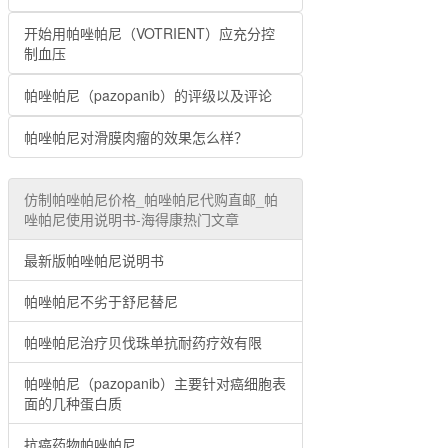
开始用帕唑帕尼（VOTRIENT）应充分控
制血压
帕唑帕尼（pazopanib）的评级以及评论
帕唑帕尼对滑膜肉瘤的效果怎么样？
仿制帕唑帕尼价格_帕唑帕尼代购直邮_帕
唑帕尼使用说明书-海得康热门文章
最新版帕唑帕尼说明书
帕唑帕尼不劣于舒尼替尼
帕唑帕尼治疗贝伐珠单抗耐药疗效有限
帕唑帕尼（pazopanib）主要针对癌细胞表
面的几种蛋白质
抗癌药物帕唑帕尼