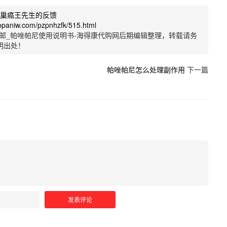
卵巢癌王先生的反馈
opaniw.com/pzpnhzfk/515.html
邮_帕唑帕尼使用说明书-海得康代购网后期编辑整理，转载请务
明出处！
帕唑帕尼怎么处理副作用
下一篇