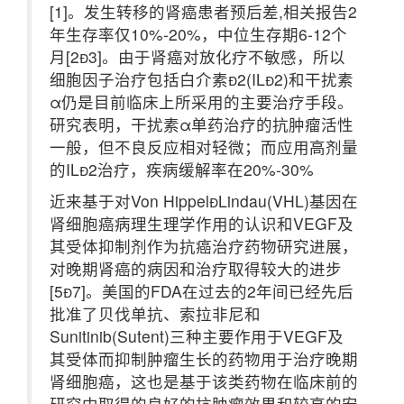
[1]。发生转移的肾癌患者预后差,相关报告2
年生存率仅10%-20%，中位生存期6-12个
月[23]。由于肾癌对放化疗不敏感，所以
细胞因子治疗包括白介素2(IL2)和干扰素
α仍是目前临床上所采用的主要治疗手段。
研究表明，干扰素α单药治疗的抗肿瘤活性
一般，但不良反应相对轻微；而应用高剂量
的IL2治疗，疾病缓解率在20%-30%
近来基于对Von HippelLindau(VHL)基因在
肾细胞癌病理生理学作用的认识和VEGF及
其受体抑制剂作为抗癌治疗药物研究进展，
对晚期肾癌的病因和治疗取得较大的进步
[57]。美国的FDA在过去的2年间已经先后
批准了贝伐单抗、索拉非尼和
Sunitinib(Sutent)三种主要作用于VEGF及
其受体而抑制肿瘤生长的药物用于治疗晚期
肾细胞癌，这也是基于该类药物在临床前的
研究中取得的良好的抗肿瘤效果和较高的安