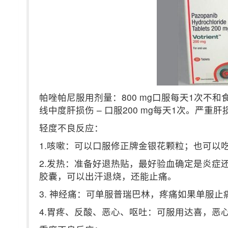
帕唑帕尼服用剂量：800 mg口服每天1次不和
线中度肝损伤 – 口服200 mg每天1次。严重
轻度不良反应：
1.咳嗽：可以口服修正牌金银花颗粒；也可以
2.发热：准备好退热贴，最好验血确定是炎症还
胶囊，可以出汗退烧，还能止痛。
3. 神经痛：可单服普瑞巴林，疼痛如果单服
4.胃疼、反酸、恶心、呕吐：可服用达喜，恶