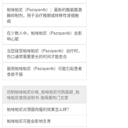
帕唑帕尼（Pazopanib）：最新的酪氨酸激
酶抑制剂，用于治疗晚期或转移性肾细胞
癌
在少数人中，帕唑帕尼（Pazopanib）会影
响心脏
当您接受帕唑帕尼（Pazopanib）治疗时，
伤口通常需要更长的时间才能愈合
服用帕唑帕尼（Pazopanib）可能引起患者
食欲不振
仿制帕唑帕尼价格_帕唑帕尼代购直邮_帕
唑帕尼使用说明书-海得康热门文章
帕唑帕尼对滑膜肉瘤的效果怎么样？
帕唑帕尼可能会影响生育