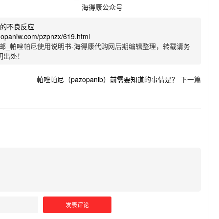
海得康公众号
尼的不良反应
uopaniw.com/pzpnzx/619.html
邮_帕唑帕尼使用说明书-海得康代购网后期编辑整理，转载请务
明出处！
帕唑帕尼（pazopanib）前需要知道的事情是？
下一篇