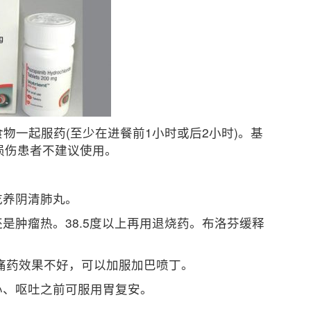
食物一起服药(至少在进餐前1小时或后2小时)。基
肝损伤患者不建议使用。
吃养阴清肺丸。
是肿瘤热。38.5度以上再用退烧药。布洛芬缓释
止痛药效果不好，可以加服加巴喷丁。
心、呕吐之前可服用胃复安。