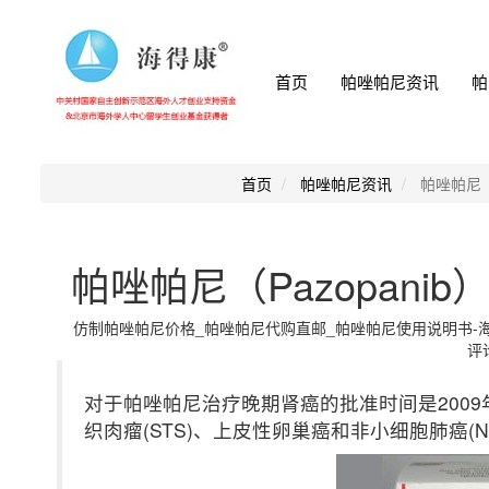
首页
帕唑帕尼资讯
帕
首页
帕唑帕尼资讯
帕唑帕尼（
帕唑帕尼（Pazopan
仿制帕唑帕尼价格_帕唑帕尼代购直邮_帕唑帕尼使用说明书-海得康小
评论
对于帕唑帕尼治疗晚期肾癌的批准时间是200
织肉瘤(STS)、上皮性卵巢癌和非小细胞肺癌(N