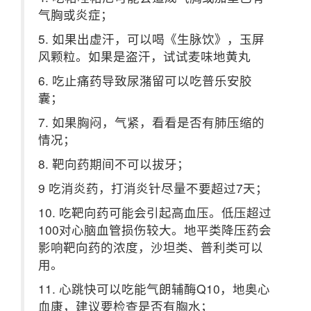
气胸或炎症；
5. 如果出虚汗，可以喝《生脉饮》，玉屏
风颗粒。如果是盗汗，试试麦味地黄丸
6. 吃止痛药导致尿潴留可以吃普乐安胶
囊；
7. 如果胸闷，气紧，看看是否有肺压缩的
情况；
8. 靶向药期间不可以拔牙；
9 吃消炎药，打消炎针尽量不要超过7天；
10. 吃靶向药可能会引起高血压。低压超过
100对心脑血管损伤较大。地平类降压药会
影响靶向药的浓度，沙坦类、普利类可以
用。
11. 心跳快可以吃能气朗辅酶Q10，地奥心
血康，建议要检查是否有胸水；