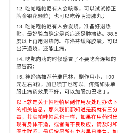
12. 吃帕唑帕尼有人会咳嗽，可以试试修正
牌金银花颗粒；也可以吃养阴清肺丸；
13. 吃帕唑帕尼有人会发烧，准备好退热
贴，最好验血确定是炎症还是肿瘤热。38.5
度以上再用退烧药。布洛芬缓释胶囊，可以
出汗退烧，还能止痛。
14. 吃靶向药的时候感冒了不要吃含连翘的
感冒药；
15. 神经痛推荐普瑞巴林，副作用小，100
元左右8粒。加巴喷丁也可以。疼痛如果单
服止痛药效果不好，可以加服加巴喷丁。
以上就是关于帕唑帕尼副作用及处理办法下
的相关信息，那么我们都知道是药就有三分
毒，其实帕唑帕尼也一样，如果在用药时出
现有身体不适，或者有不良反应，请及时和
医生联系，最后祝愿所有患者早日康复。如