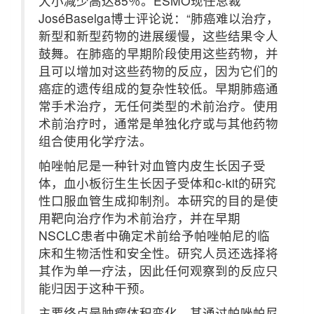
大小减少高达85％。ESMO现任总裁
JoséBaselga博士评论说：“肺癌难以治疗，
新型和新型药物的进展缓慢，这些结果令人
鼓舞。在肺癌的早期阶段使用这些药物，并
且可以增加对这些药物的反应，因为它们的
癌症的遗传组成的复杂性较低。早期肺癌通
常手术治疗，无任何类型的术前治疗。使用
术前治疗时，通常是单独化疗或与其他药物
组合使用化学疗法。
帕唑帕尼是一种针对血管内皮生长因子受
体，血小板衍生生长因子受体和c-kit的研究
性口服血管生成抑制剂。本研究的目的是使
用靶向治疗作为术前治疗，并在早期
NSCLC患者中确定术前给予帕唑帕尼的临
床和生物活性和安全性。研究人员还选择将
其作为单一疗法，因此任何观察到的反应只
能归因于这种干预。
主要终点是肿瘤体积变化，其通过帕唑帕尼