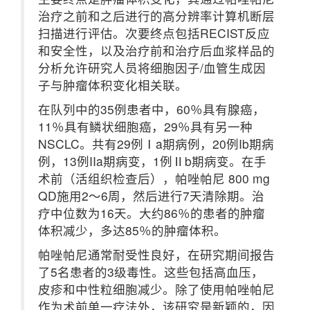
治疗之前和之后进行的高分辨率计算机断层
扫描进行评估。次要终点包括RECIST反应
和安全性，以及治疗前和治疗后血浆样品的
分析允许研究人员将细胞因子/血管生成因
子与肿瘤体积变化相关联。
在队列中的35例患者中，60％具有腺癌，
11％具有鳞状细胞癌，29％具有另一种
NSCLC。共有29例Ⅰa期病例，20例Ib期病
例，13例IIa期病变，1例Ⅱb期病变。在手
术前（活组织检查后），帕唑帕尼 800 mg
QD施用2〜6周，然后进行7天清除期。治
疗中位数为16天。大约86％的患者的肿瘤
体积减少，多达85％的肿瘤体积。
帕唑帕尼通常耐受性良好，在研究期间报告
了5名患者的3级毒性。这些包括高血压，
皮疹和中性粒细胞减少。除了使用帕唑帕尼
作为术前单一疗法外，该研究是新颖的，因