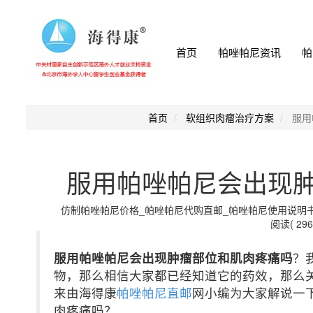
首页
帕唑帕尼资讯
帕
首页
软组织肉瘤治疗方案
服用
服用帕唑帕尼会出现
仿制帕唑帕尼价格_帕唑帕尼代购直邮_帕唑帕尼使用说明书-海得
阅读( 296
服用帕唑帕尼会出现肿瘤部位和肌肉疼痛吗
？
物，那么相信大家都已经知道它的药效，那么
来由海得康
帕唑帕尼直邮
网小编为大家解说一
肉疼痛吗？