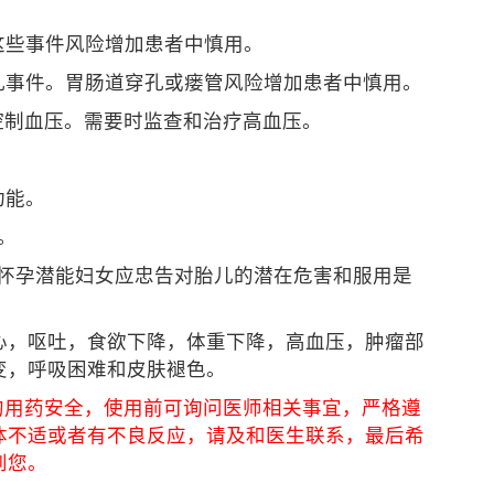
这些事件风险增加患者中慎用。
孔事件。胃肠道穿孔或瘘管风险增加患者中慎用。
充分控制血压。需要时监查和治疗高血压。
。
功能。
。
胎儿。怀孕潜能妇女应忠告对胎儿的潜在危害和服用是
心，呕吐，食欲下降，体重下降，高血压，肿瘤部
变，呼吸困难和皮肤褪色。
的用药安全，使用前可询问医师相关事宜，严格遵
体不适或者有不良反应，请及和医生联系，最后希
到您。