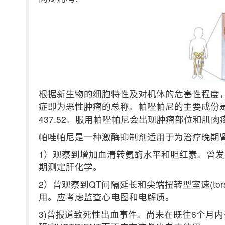
根据新生物的细胞特性及对机体的危害性程度
症即为恶性肿瘤的总称。帕唑帕尼的主要成份是帕
437.52。服用帕唑帕尼会出现肿瘤部位和肌肉
帕唑帕尼是一种激酶抑制剂适用于为治疗晚期
1）观察到增加血清转氨酶水平和胆红素。曾
期测定肝化学。
2）曾观察到QT间隔延长和尖端扭转型室速(torsa
用。应考虑监查心电图和电解质。
3)曾报道致死性出血事件。尚未在既往6个月