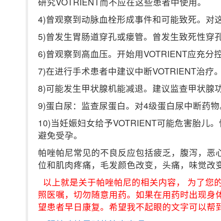
研究VOTRIENT而不应在这些患者中使用。
4)曾观察到动脉血栓形成事件和可能致死。对
5)曾发生胃肠道穿孔或瘘管。曾发生致死性穿
6)曾观察到高血压。开始用VOTRIENT应
7)在进行手术患者中建议中断VOTRIENT治疗
8)可能发生甲状腺机能减退。建议监查甲状腺
9)蛋白尿：监查尿蛋白。对4级蛋白尿中断药物
10)当妊娠妇女给予VOTRIENT可能危害
避免受孕。
帕唑帕尼常见的不良反应包括疲乏，腹泻，恶
位和肌肉疼痛，毛发颜色改变，头痛，味觉改
以上就是关于帕唑帕尼的相关内容， 为了您
照医嘱，切勿随意用药。如果在用药时出现身
望患者早日康复。希望我不起眼的文字可以帮