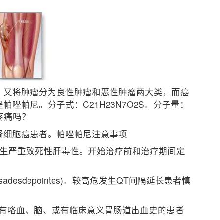
，又将肿瘤分为良性肿瘤和恶性肿瘤两大类，而癌
唑帕尼。分子式：C21H23N7O2S。分子量：
疼痛吗？
肾细胞癌患者。帕唑帕尼注意事项
发生严重致死性肝毒性。开始治疗前和治疗期间定
desdepointes)。较高危发生QT间隔延长患者慎
内有咯血、脑、或有临床意义胃肠道出血史的患者