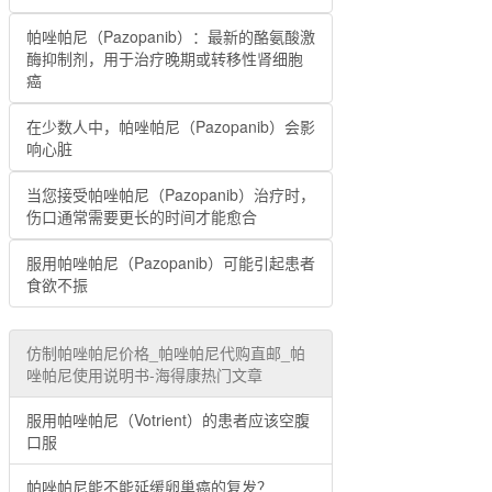
帕唑帕尼（Pazopanib）：最新的酪氨酸激
酶抑制剂，用于治疗晚期或转移性肾细胞
癌
在少数人中，帕唑帕尼（Pazopanib）会影
响心脏
当您接受帕唑帕尼（Pazopanib）治疗时，
伤口通常需要更长的时间才能愈合
服用帕唑帕尼（Pazopanib）可能引起患者
食欲不振
仿制帕唑帕尼价格_帕唑帕尼代购直邮_帕
唑帕尼使用说明书-海得康热门文章
服用帕唑帕尼（Votrient）的患者应该空腹
口服
帕唑帕尼能不能延缓卵巢癌的复发？