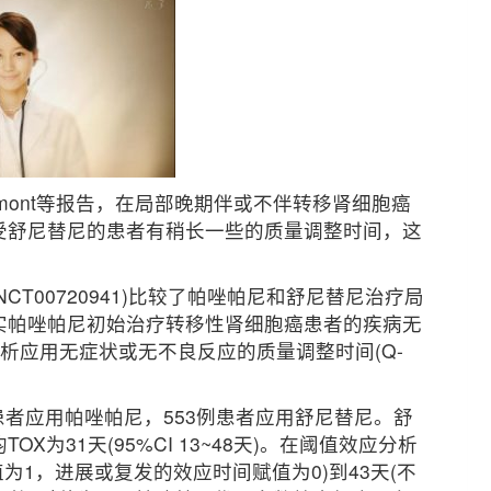
. Beaumont等报告，在局部晚期伴或不伴转移肾细胞癌
受舒尼替尼的患者有稍长一些的质量调整时间，这
CT00720941)比较了帕唑帕尼和舒尼替尼治疗局
实帕唑帕尼初始治疗转移性肾细胞癌患者的疾病无
分析应用无症状或无不良反应的质量调整时间(Q-
例患者应用帕唑帕尼，553例患者应用舒尼替尼。舒
为31天(95%CI 13~48天)。在阈值效应分析
赋值为1，进展或复发的效应时间赋值为0)到43天(不