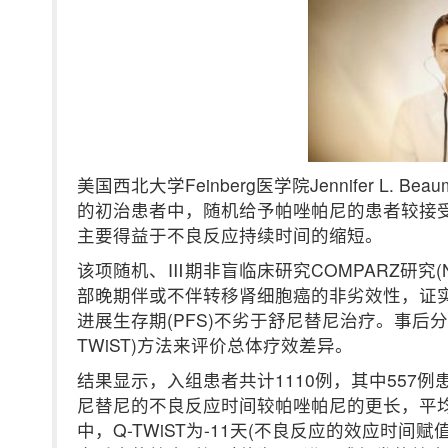
美国西北大学Feinberg医学院Jennifer L
的初治患者中，随机给予帕唑帕尼的患者较接
主要得益于不良反应持续时间的缩短。
该项随机、Ⅲ期非盲临床研究COMPARZ研究(N
部晚期伴或不伴转移肾细胞癌的非劣效性，证
进展生存期(PFS)不劣于舒尼替尼治疗。事后
TWiST)方法来评价总体疗效差异。
结果显示，入组患者共计1110例，其中557
尼替尼的不良反应时间较帕唑帕尼的更长，平均TOX
中，Q-TWiST为-11天(不良反应的效应时间