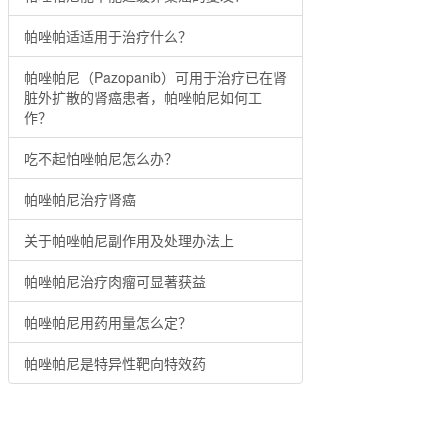
帕唑帕适适用于治疗什么？
帕唑帕尼（Pazopanib）可用于治疗已在肾
脏外扩散的肾癌患者，帕唑帕尼如何工
作？
吃不起怕唑帕尼怎么办？
帕唑帕尼治疗肾癌
关于帕唑帕尼副作用及处理办法上
帕唑帕尼治疗肉瘤可显著获益
帕唑帕尼用药用量怎么定？
帕唑帕尼是特异性靶向特效药