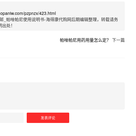
uopaniw.com/pzpnzx/423.html
邮_帕唑帕尼使用说明书-海得康代购网后期编辑整理，转载请务
明出处！
帕唑帕尼用药用量怎么定？
下一篇