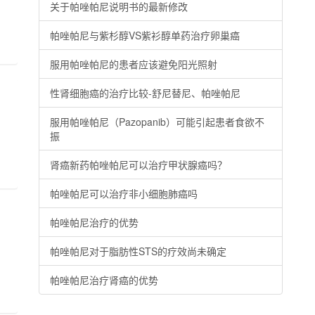
关于帕唑帕尼说明书的最新修改
帕唑帕尼与紫杉醇VS紫衫醇单药治疗卵巢癌
服用帕唑帕尼的患者应该避免阳光照射
性肾细胞癌的治疗比较-舒尼替尼、帕唑帕尼
服用帕唑帕尼（Pazopanib）可能引起患者食欲不
振
肾癌新药帕唑帕尼可以治疗甲状腺癌吗？
帕唑帕尼可以治疗非小细胞肺癌吗
帕唑帕尼治疗的优势
帕唑帕尼对于脂肪性STS的疗效尚未确定
帕唑帕尼治疗肾癌的优势